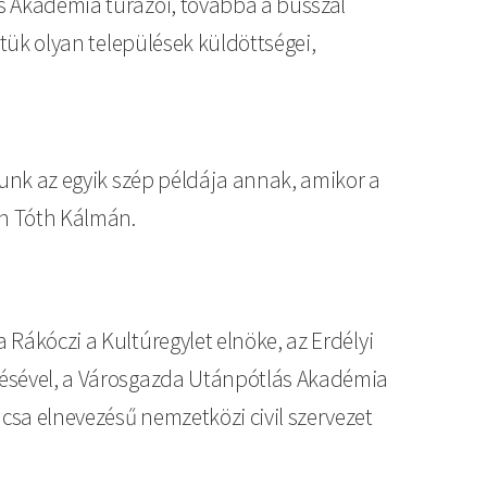
ás Akadémia túrázói, továbbá a busszal
ttük olyan települések küldöttségei,
atunk az egyik szép példája annak, amikor a
en Tóth Kálmán.
 Rákóczi a Kultúregylet elnöke, az Erdélyi
etésével, a Városgazda Utánpótlás Akadémia
ácsa elnevezésű nemzetközi civil szervezet