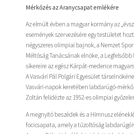
Mérkőzés az Aranycsapat emlékére
Az elmúlt évben a magyar kormány az „évsz
események szervezésére egy testületet hozta
négyszeres olimpiai bajnok, a Nemzet Sport
Méltóság Tanácsának elnöke, a Legfelsőbb Bí
sikereire az egész Kárpát-medence magyar
A Vasvári Pál Polgári Egyesület társelnöké
Vasvári-napok keretében labdarúgó-mérkőzé
Zoltán felidézte az 1952-es olimpiai győze
A megnyitó beszédek és a Himnusz eléneklé
focicsapata, amely a tűzoltóság labdarúgóiva