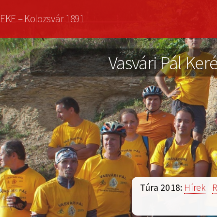
Ugrás
EKE – Kolozsvár 1891
a
tartalomra
Vasvári Pál Keré
Túra 2018:
Hírek
|
R