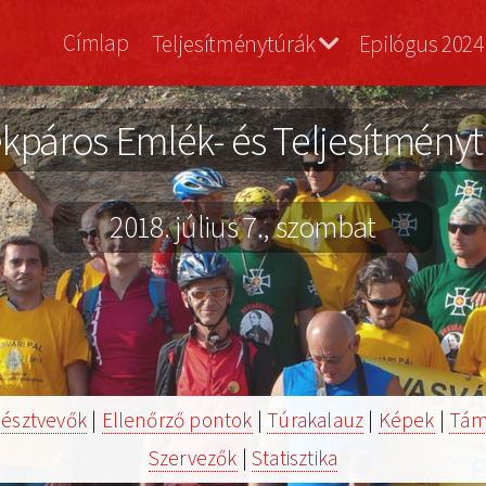
Vasvári
Címlap
Teljesítménytúrák
Epilógus 2024
Bringa
kpáros Emlék- és Teljesítménytúr
2018. július 7., szombat
észtvevők
|
Ellenőrző pontok
|
Túrakalauz
|
Képek
|
Tám
Szervezők
|
Statisztika