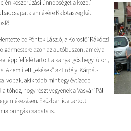
lején koszorúzási ünnepséget a közeli
Kép
szabadcsapata emlékére Kalotaszeg két
ösfő.
elentette be Péntek László, a Körösfői Rákóczi
lpolgármestere azon az autóbuszon, amely a
el épp felfelé tartott a kanyargós hegyi úton,
. Az említett „ekések” az Erdélyi Kárpát-
ai voltak, akik több mint egy évtizede
 a tóhoz, hogy részt vegyenek a Vasvári Pál
megemlékezésen. Eközben ide tartott
ia bringás csapata is.