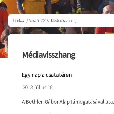
Morzsa
Címlap
Vasvári 2018 - Médiavisszhang
Médiavisszhang
Egy nap a csatatéren
2018. július 16.
A Bethlen Gábor Alap támogatásával utaz