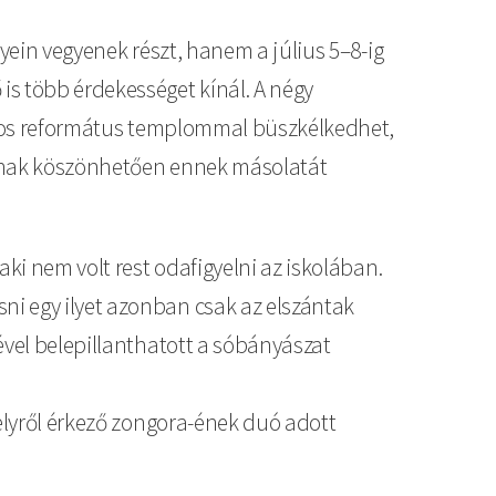
yein vegyenek részt, hanem a július 5–8-ig
is több érdekességet kínál. A négy
rnyos református templommal büszkélkedhet,
yának köszönhetően ennek másolatát
ki nem volt rest odafigyelni az iskolában.
ni egy ilyet azonban csak az elszántak
ével belepillanthatott a sóbányászat
helyről érkező zongora-ének duó adott