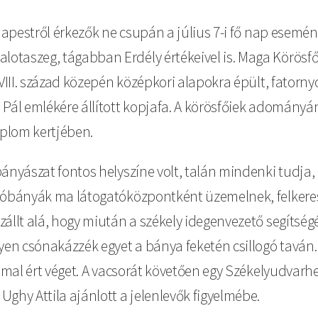
udapestről érkezők ne csupán a július 7-i fő nap esemén
taszeg, tágabban Erdély értékeivel is. Maga Körösfő 
 XVIII. század közepén középkori alapokra épült, fato
i Pál emlékére állított kopjafa. A körösfőiek adomán
plom kertjében.
ányászat fontos helyszíne volt, talán mindenki tudja, a
 sóbányák ma látogatóközpontként üzemelnek, felkeres
állt alá, hogy miután a székely idegenvezető segítség
en csónakázzék egyet a bánya feketén csillogó taván.
ammal ért véget. A vacsorát követően egy Székelyudvar
ghy Attila ajánlott a jelenlevők figyelmébe.