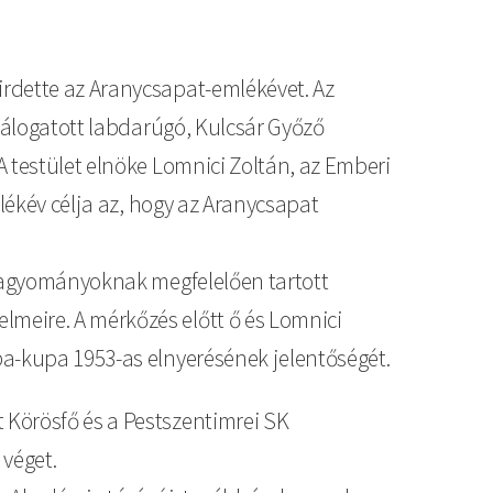
irdette az Aranycsapat-emlékévet. Az
 válogatott labdarúgó, Kulcsár Győző
A testület elnöke Lomnici Zoltán, az Emberi
mlékév célja az, hogy az Aranycsapat
 hagyományoknak megfelelően tartott
meire. A mérkőzés előtt ő és Lomnici
pa-kupa 1953-as elnyerésének jelentőségét.
 Körösfő és a Pestszentimrei SK
 véget.