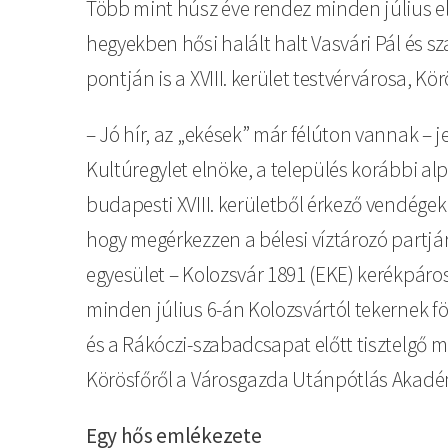
Több mint húsz éve rendez minden július e
hegyekben hősi halált halt Vasvári Pál és 
pontján is a XVIII. kerület testvérvárosa, Kör
– Jó hír, az „ekések” már félúton vannak – j
Kultúregylet elnöke, a település korábbi a
budapesti XVIII. kerületből érkező vendégekk
hogy megérkezzen a bélesi víztározó partjára
egyesület – Kolozsvár 1891 (EKE) kerékpáros
minden július 6-án Kolozsvártól tekernek föl
és a Rákóczi-szabadcsapat előtt tisztelgő 
Körösfőről a Városgazda Utánpótlás Akadém
Egy hős emlékezete