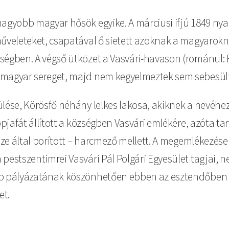
nagyobb magyar hősök egyike. A márciusi ifjú 1849 nya
űveleteket, csapatával ő sietett azoknak a magyarokna
égben. A végső ütközet a Vasvári-havason (románul: Fin
 magyar sereget, majd nem kegyelmeztek sem sebesült
lése, Körösfő néhány lelkes lakosa, akiknek a nevéhez
kopjafát állított a községben Vasvári emlékére, azóta
 vize által borított – harcmező mellett. A megemlékez
 pestszentimrei Vasvári Pál Polgári Egyesület tagjai,
lap pályázatának köszönhetően ebben az esztendőben 
et.