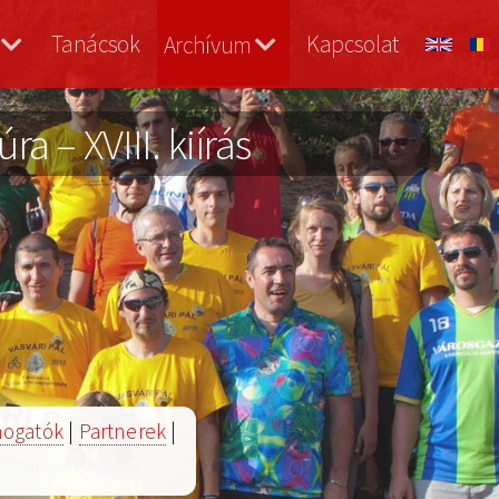
Tanácsok
Kapcsolat
Archívum
a – XVIII. kiírás
ogatók
|
Partnerek
|