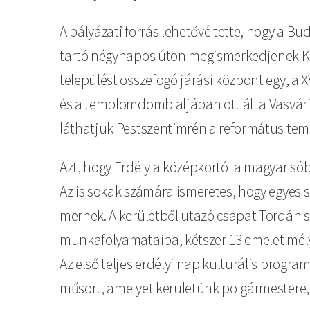
A pályázati forrás lehetővé tette, hogy a B
tartó négynapos úton megismerkedjenek Kalo
települést összefogó járási központ egy, a
és a templomdomb aljában ott áll a Vasvár
láthatjuk Pestszentimrén a református tem
Azt, hogy Erdély a középkortól a magyar sób
Az is sokak számára ismeretes, hogy egyes
mernek. A kerületből utazó csapat Tordán sz
munkafolyamataiba, kétszer 13 emelet mély
Az első teljes erdélyi nap kulturális progr
műsort, amelyet kerületünk polgármestere, U