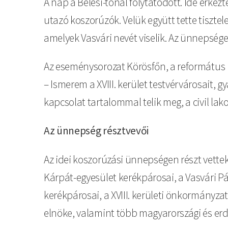
A nap a Bélesi-tónál folytatódott. Ide érk
utazó koszorúzók. Velük együtt tette tisztel
amelyek Vasvári nevét viselik. Az ünnepsége
Az eseménysorozat Körösfőn, a református is
– Ismerem a XVIII. kerület testvérvárosait, 
kapcsolat tartalommal telik meg, a civil l
Az ünnepség résztvevői
Az idei koszorúzási ünnepségen részt vettek
Kárpát-egyesület kerékpárosai, a Vasvári P
kerékpárosai, a XVIII. kerületi önkormányza
elnöke, valamint több magyarországi és erdél