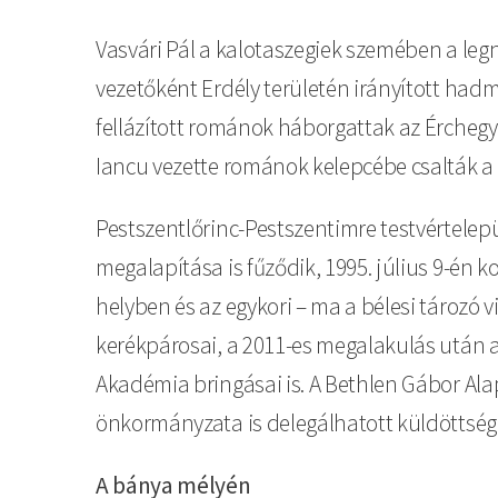
Vasvári Pál a kalotaszegiek szemében a leg
vezetőként Erdély területén irányított hadm
fellázított románok háborgattak az Érchegys
Iancu vezette románok kelepcébe csalták a
Pestszentlőrinc-Pestszentimre testvértelepü
megalapítása is fűződik, 1995. július 9-én 
helyben és az egykori – ma a bélesi tározó
kerékpárosai, a 2011-es megalakulás után a
Akadémia bringásai is. A Bethlen Gábor A
önkormányzata is delegálhatott küldöttség
A bánya mélyén