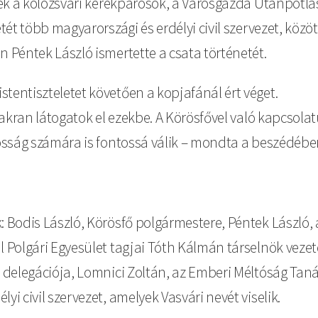
eztek a kolozsvári kerékpárosok, a Városgazda Utánpótl
etét több magyarországi és erdélyi civil szervezet, közö
n Péntek László ismertette a csata történetét.
tentiszteletet követően a kopjafánál ért véget.
gyakran látogatok el ezekbe. A Körösfővel való kapcsol
akosság számára is fontossá válik – mondta a beszédéb
: Bodis László, Körösfő polgármestere, Péntek László, a
ál Polgári Egyesület tagjai Tóth Kálmán társelnök vez
t delegációja, Lomnici Zoltán, az Emberi Méltóság Tan
yi civil szervezet, amelyek Vasvári nevét viselik.