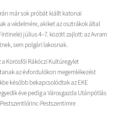
rán már sok próbát kiállt katonai
k a védelmére, akiket az osztrákok által
tinele) július 4–7. között zajlott: az Avram
nek, sem polgári lakosnak.
 a Körösfői Rákóczi Kultúregylet
 tartanak az évfordulókon megemlékezést
ésekbe később bekapcsolódtak az EKE
 negyedik éve pedig a Városgazda Utánpótlás
Pestszentlőrinc-Pestszentimre