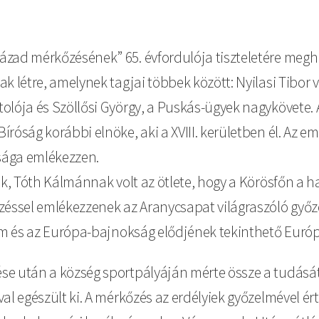
ázad mérkőzésének” 65. évfordulója tiszteletére megh
k létre, amelynek tagjai többek között: Nyilasi Tibor
olója és Szöllősi György, a Puskás-ügyek nagykövete. 
róság korábbi elnöke, aki a XVIII. kerületben él. Az e
sága emlékezzen.
nek, Tóth Kálmánnak volt az ötlete, hogy a Körösfőn a
ssel emlékezzenek az Aranycsapat világraszóló győzel
lem és az Európa-bajnokság elődjének tekinthető Euró
se után a község sportpályáján mérte össze a tudását
l egészült ki. A mérkőzés az erdélyiek győzelmével ért