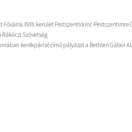
 Főváros XVIII. kerület Pestszentlőrinc-Pestszentimre 
a Rákóczi Szövetség.
nyomában kerékpárral című pályázat a Bethlen Gábor A