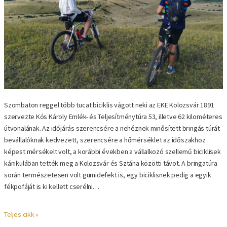
Szombaton reggel több tucat biciklis vágott neki az EKE Kolozsvár 1891
szervezte Kós Károly Emlék- és Teljesítménytúra 53, illetve 62 kilométeres
útvonalának. Az időjárás szerencsére a nehéznek minősített bringás túrát
bevállalóknak kedvezett, szerencsére a hőmérséklet az időszakhoz
képest mérsékelt volt, a korábbi években a vállalkozó szellemű biciklisek
kánikulában tették meg a Kolozsvár és Sztána közötti távot. A bringatúra
során természetesen volt gumidefekt is, egy biciklisnek pedig a egyik
fékpofáját is ki kellett cserélni…
Teljes cikk »