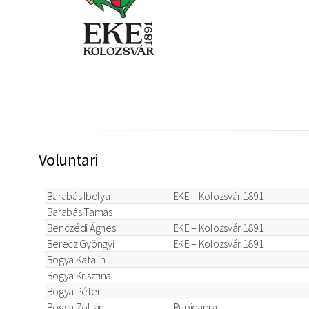
Voluntari
Barabás Ibolya
EKE – Kolozsvár 1891
Barabás Tamás
Benczédi Ágnes
EKE – Kolozsvár 1891
Berecz Gyöngyi
EKE – Kolozsvár 1891
Bogya Katalin
Bogya Krisztina
Bogya Péter
Bogya Zoltán
Rupicapra