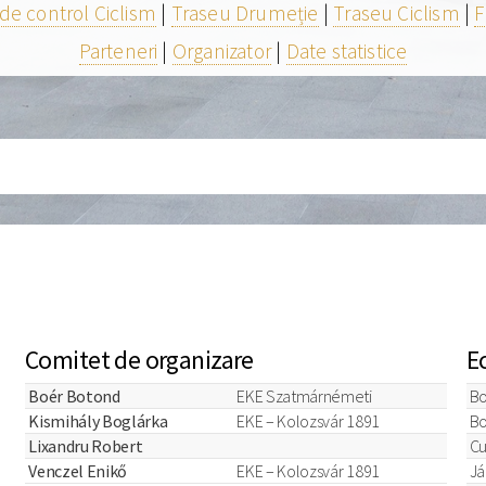
de control Ciclism
|
Traseu Drumeție
|
Traseu Ciclism
|
F
Parteneri
|
Organizator
|
Date statistice
Comitet de organizare
E
Boér Botond
EKE Szatmárnémeti
Bo
Kismihály Boglárka
EKE – Kolozsvár 1891
Bo
Lixandru Robert
Cu
Venczel Enikő
EKE – Kolozsvár 1891
Já