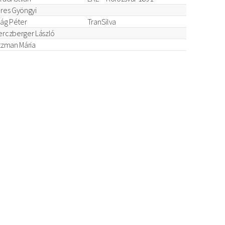
res Gyöngyi
rág Péter
TranSilva
rczberger László
tzman Mária