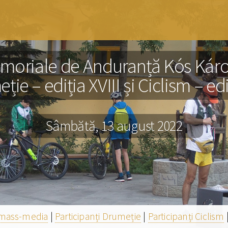
moriale de Anduranță Kós Károl
ie – ediția XVIII și Ciclism – edi
Sâmbătă, 13 august 2022
i mass-media
|
Participanți Drumeție
|
Participanți Ciclism