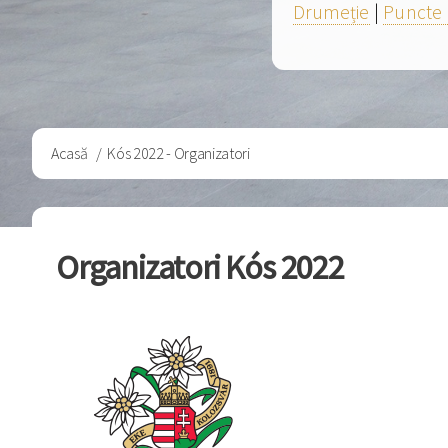
Drumeție
|
Puncte 
Breadcrumb
Acasă
Kós 2022 - Organizatori
Organizatori Kós 2022