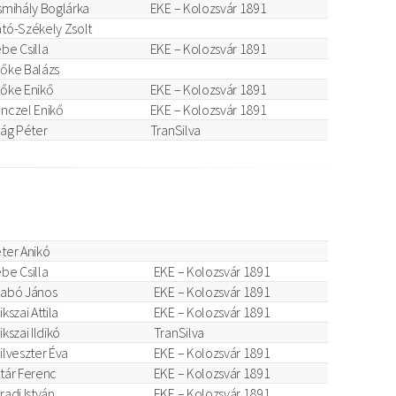
smihály Boglárka
EKE – Kolozsvár 1891
tó-Székely Zsolt
be Csilla
EKE – Kolozsvár 1891
őke Balázs
őke Enikő
EKE – Kolozsvár 1891
nczel Enikő
EKE – Kolozsvár 1891
rág Péter
TranSilva
ter Anikó
be Csilla
EKE – Kolozsvár 1891
abó János
EKE – Kolozsvár 1891
ikszai Attila
EKE – Kolozsvár 1891
ikszai Ildikó
TranSilva
ilveszter Éva
EKE – Kolozsvár 1891
tár Ferenc
EKE – Kolozsvár 1891
radi István
EKE – Kolozsvár 1891