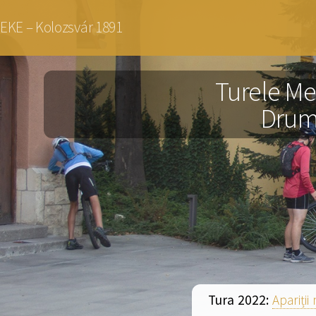
Sari
EKE – Kolozsvár 1891
la
conținutul
Turele Me
principal
Drumeț
Tura 2022:
Apariți