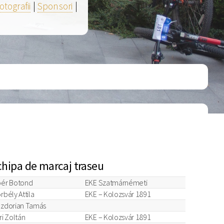
otografii
|
Sponsori
|
chipa de marcaj traseu
ér Botond
EKE Szatmárnémeti
rbély Attila
EKE – Kolozsvár 1891
zdorian Tamás
ri Zoltán
EKE – Kolozsvár 1891