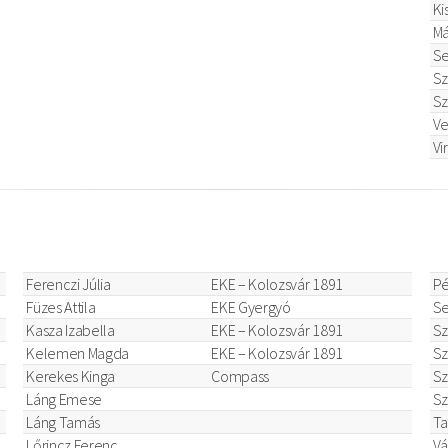
Ki
Má
Se
Sz
Sz
Ve
Vi
Ferenczi Júlia
EKE – Kolozsvár 1891
Pé
Füzes Attila
EKE Gyergyó
Se
Kasza Izabella
EKE – Kolozsvár 1891
Sz
Kelemen Magda
EKE – Kolozsvár 1891
Sz
Kerekes Kinga
Compass
Sz
Láng Emese
Sz
Láng Tamás
Ta
Lőrincz Ferenc
Vá