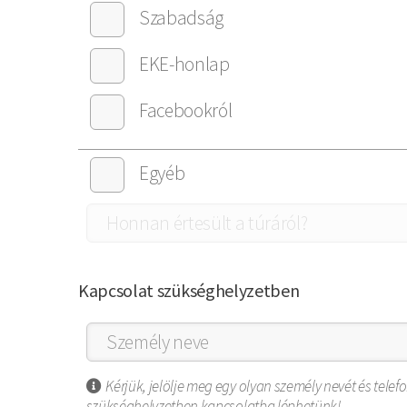
Szabadság
EKE-honlap
Facebookról
Egyéb
Kapcsolat szükséghelyzetben
Kérjük, jelölje meg egy olyan személy nevét és telef
szükséghelyzetben kapcsolatba léphetünk!