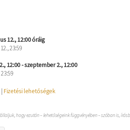
 12., 12:00 óráig
2., 23:59
., 12:00 - szeptember 2., 12:00
 23:59
|
Fizetési lehetőségek
állaljuk, hogy ezután – lehetőségeink függvényében – szóban is, írá