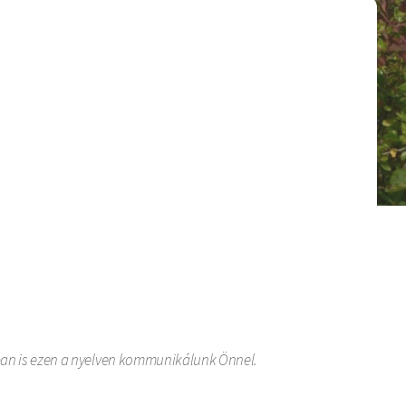
sban is ezen a nyelven kommunikálunk Önnel.