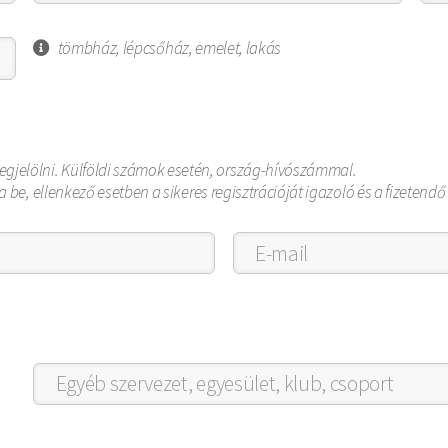
tömbház, lépcsőház, emelet, lakás
egjelölni. Külföldi számok esetén, ország-hívószámmal.
rja be, ellenkező esetben a sikeres regisztrációját igazoló és a fizete