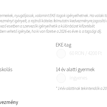
rmekek, nyugdíjasok, valamint EKE-tagok igényelhetnek. Ha valaki tö
vezményt igényelt, a rajtnál köteles felmutatni kedvezményre jogosító
kező esetben a szervezők igényelhetik a különbözet kifizetését.
vehető igénybe, ha ki van fizetve a 2026-es évre is a tagsági díj.
EKE-tag
60 RON / 4200 Ft
iskolás
14 év alatti gyermek
ingyenes
* 14 év alattinak tekintendők a 20
edvezmény