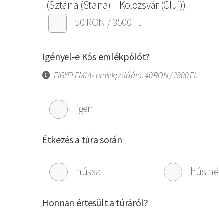
(Sztána (Stana) – Kolozsvár (Cluj))
50 RON / 3500 Ft
Igényel-e Kós emlékpólót?
FIGYELEM! Az emlékpóló ára: 40 RON / 2800 Ft.
igen
Étkezés a túra során
hússal
hús né
Honnan értesült a túráról?