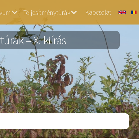
Kapcsolat
ívum
Teljesítménytúrák
rák – X. kiírás