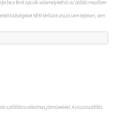
ölje be a fenti opciók valamelyikét és az alábbi mezőben
etett költségeket NEM térítünk vissza sem teljesen, sem
ár-szállításra alkalmas járművekkel. A visszaszállítás