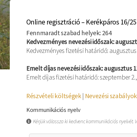
Online regisztráció – Kerékpáros 16/25
Fennmaradt szabad helyek: 264
Kedvezményes nevezési időszak: augusztus
Kedvezményes fizetési határidő: augusztus 1
Emelt díjas nevezési időszak: augusztus 12
Emelt díjas fizetési határidő: szeptember 2.,
Részvételi költségek
|
Nevezési szabályok
Kommunikációs nyelv
Kérjük válassza ki kedvenc kommunikációs nyelvét. V