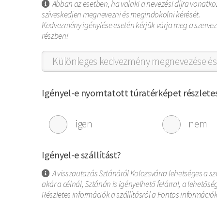
Abban az esetben, ha valaki a nevezési díjra vonatko
szíveskedjen megnevezni és megindokolni kérését.
Kedvezmény igénylése esetén kérjük várja meg a szervezők
részben!
Igényel-e nyomtatott túratérképet részletes
igen
nem
Igényel-e szállítást?
A visszautazás Sztánáról Kolozsvárra lehetséges a sz
akár a célnál, Sztánán is igényelhető felárral, a lehet
Részletes információk a szállításról a Fontos információ