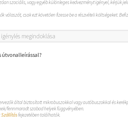
zóan szociális, vagy egyéb különleges kedvezményt igényel, kérjük jel
 válaszát, csak ezt követően fizesse be a részvételi költségeket. Befiz
 útvonalleírással?
ervezők által biztosított mikrobuszokkal vagy autóbuszokkal és kerékp
őségek/fennmaradt szabad helyek függvényében.
k
Szállítás
fejezetében találhatók.