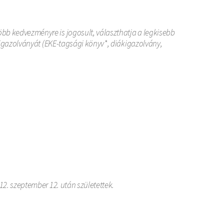
bb kedvezményre is jogosult, választhatja a legkisebb
 igazolványát (EKE-tagsági könyv*, diákigazolvány,
12. szeptember 12. után születettek.