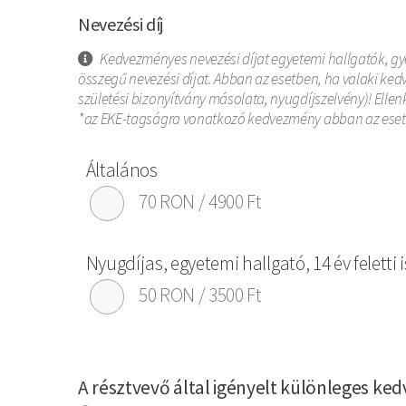
Nevezési díj
Kedvezményes nevezési díjat egyetemi hallgatók, gye
összegű nevezési díjat. Abban az esetben, ha valaki ked
születési bizonyítvány másolata, nyugdíjszelvény)! Ellen
*az EKE-tagságra vonatkozó kedvezmény abban az esetben 
Általános
70 RON / 4900 Ft
Nyugdíjas, egyetemi hallgató, 14 év feletti 
50 RON / 3500 Ft
A résztvevő által igényelt különleges k