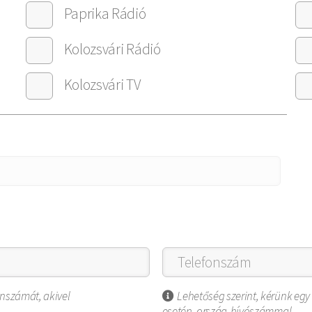
Paprika Rádió
Kolozsvári Rádió
Kolozsvári TV
onszámát, akivel
Lehetőség szerint, kérünk egy
esetén, ország-hívószámmal.