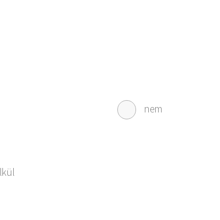
nem
lkül